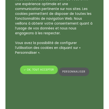
une expérience optimale et une
présent.
communication pertinente sur nos sites. Les
cookies permettent de disposer de toutes les
Cette scénographie olfactive créée par Carole
fonctionnalités de navigation Web. Nous
Calvez ( Iris & Morphée) a donné naissance à un
veillons à obtenir votre consentement quant à
parfum combinant des senteurs “métalliques,
l’usage de vos données et nous nous
fumées, oxydées, cuivrées, un peu animales,
engageons à les respecter.
moisies et fortes”.
Vous avez la possibilité de configurer
l’utilisation des cookies en cliquant sur «
Et c’est ce parfum qui imprègne cette carte
Personnaliser ».
parfumée initialement conçue pour être utilisée
lors de la conférence annuelle de l’American
Historical Association à Philadelphie en janvier
✓ OK, TOUT ACCEPTER
2023.
PERSONNALISER
Elle a été distribuée dans le cadre du panel
d’Europa Knowing by Sensing – “Nose first”
Methods for Research and Education of Olfactory
Heritage and History, lors d’une conférence par le
Dr William Tullet.