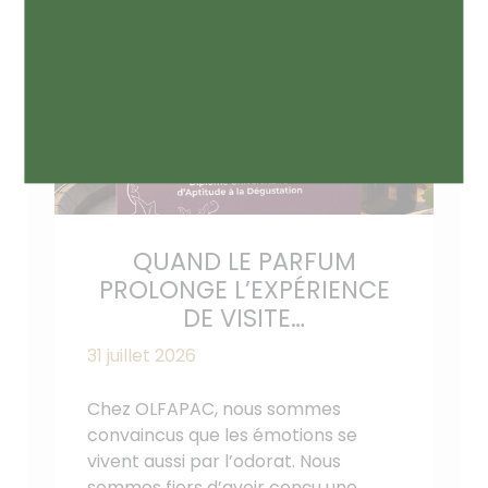
QUAND LE PARFUM
PROLONGE L’EXPÉRIENCE
DE VISITE…
31 juillet 2026
Chez OLFAPAC, nous sommes
convaincus que les émotions se
vivent aussi par l’odorat. Nous
sommes fiers d’avoir conçu une