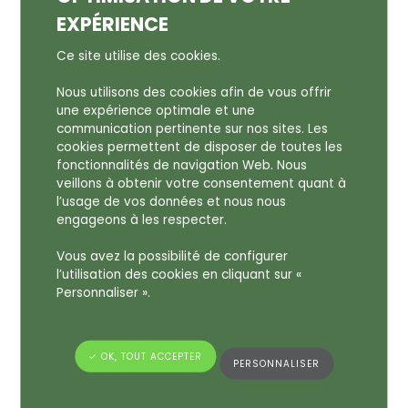
EXPÉRIENCE
Ce site utilise des cookies.
Nous utilisons des cookies afin de vous offrir
une expérience optimale et une
communication pertinente sur nos sites. Les
cookies permettent de disposer de toutes les
fonctionnalités de navigation Web. Nous
veillons à obtenir votre consentement quant à
CONGÉS D’ÉTÉ OLFAPAC
l’usage de vos données et nous nous
– 2026
engageons à les respecter.
Vous avez la possibilité de configurer
24 juin 2026
l’utilisation des cookies en cliquant sur «
☀️ Congés d’été OLFAPAC ☀️ L’équipe
Personnaliser ».
OLFAPAC sera en congés d’été du 29 juin
au 17 juillet inclus (semaines 27, 28 et 29).
Cette pause estivale nous permettra de
✓ OK, TOUT ACCEPTER
PERSONNALISER
revenir…