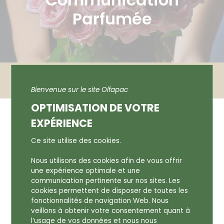
Parfumée
Accueil
Actualités
Oser la Communication Parfumée
Bienvenue sur le site Olfapac
OPTIMISATION DE VOTRE
OSER LA COMMUNICATION
EXPÉRIENCE
PARFUMÉE
Ce site utilise des cookies.
Nous utilisons des cookies afin de vous offrir
une expérience optimale et une
14 juin 2024
communication pertinente sur nos sites. Les
cookies permettent de disposer de toutes les
🌸 Oser la Communication Parfumée 🌸
fonctionnalités de navigation Web. Nous
veillons à obtenir votre consentement quant à
Dans un monde où la communication peut
l’usage de vos données et nous nous