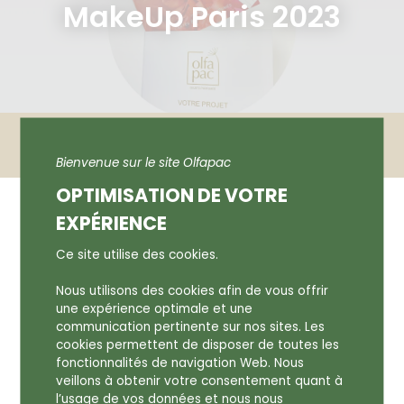
MakeUp Paris 2023
Accueil
Actualités
Olfapac au salon MakeUp Paris 2023
Bienvenue sur le site Olfapac
OPTIMISATION DE VOTRE
OLFAPAC AU SALON MAKEUP
EXPÉRIENCE
PARIS 2023
Ce site utilise des cookies.
Nous utilisons des cookies afin de vous offrir
07 juin 2023
une expérience optimale et une
communication pertinente sur nos sites. Les
cookies permettent de disposer de toutes les
fonctionnalités de navigation Web. Nous
veillons à obtenir votre consentement quant à
l’usage de vos données et nous nous