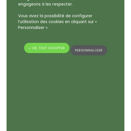
engageons à les respecter.
Vous avez la possibilité de configurer
l’utilisation des cookies en cliquant sur «
Personnaliser ».
✓ OK, TOUT ACCEPTER
PERSONNALISER
Rencontrez Françoise Brottier, gérante d’Olfapac,
au salon MakeUp in Paris la semaine prochaine !
Envie d’insuffler de l’émotion à votre
communication papier en y associant votre
fragrance ? D’offrir une expérience client unique ?