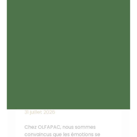
QUAND LE PARFUM
PROLONGE L’EXPÉRIENCE
DE VISITE…
31 juillet 2026
Chez OLFAPAC, nous sommes
convaincus que les émotions se