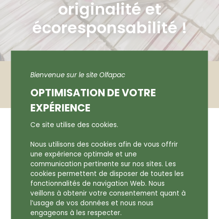
originalité et
écoresponsabilité !
Accueil
Actualités
Bienvenue sur le site Olfapac
Célébrer les femmes avec originalité et
OPTIMISATION DE VOTRE
écoresponsabilité !
EXPÉRIENCE
CÉLÉBRER LES FEMMES AVEC
Ce site utilise des cookies.
ORIGINALITÉ ET
Nous utilisons des cookies afin de vous offrir
une expérience optimale et une
ÉCORESPONSABILITÉ !
communication pertinente sur nos sites. Les
cookies permettent de disposer de toutes les
fonctionnalités de navigation Web. Nous
veillons à obtenir votre consentement quant à
22 mai 2024
l’usage de vos données et nous nous
engageons à les respecter.