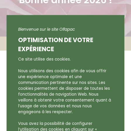
Bienvenue sur le site Olfapac
OPTIMISATION DE VOTRE
Accueil
Actualités
Bonne année 2026 !
EXPÉRIENCE
Ce site utilise des cookies.
BONNE ANNÉE 2026 !
Nous utilisons des cookies afin de vous offrir
une expérience optimale et une
communication pertinente sur nos sites. Les
05 janvier 2026
cookies permettent de disposer de toutes les
fonctionnalités de navigation Web. Nous
Olfapac vous souhaite une excellente année
veillons à obtenir votre consentement quant à
2026 !
l’usage de vos données et nous nous
Que cette nouvelle année soit synonyme de
engageons à les respecter.
créativité, d’épanouissement et de belles
Vous avez la possibilité de configurer
découvertes sensorielles
.
l’utilisation des cookies en cliquant sur «