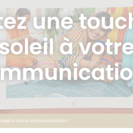
tez une touc
soleil à votr
mmunicatio
oleil à votre communication !