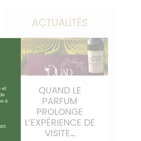
ACTUALITÉS
QUAND LE
e et
 de
PARFUM
ns à
PROLONGE
L’EXPÉRIENCE DE
ant
VISITE…