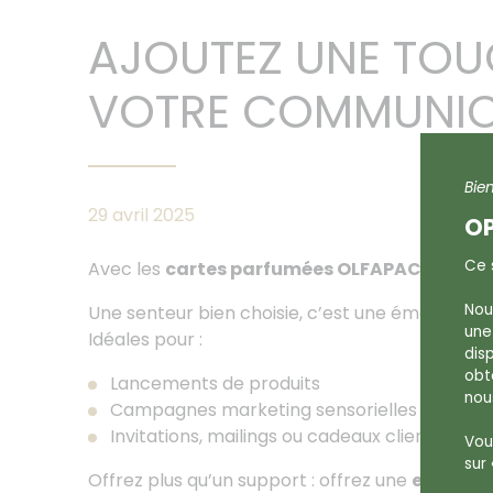
AJOUTEZ UNE TOUC
VOTRE COMMUNIC
Bie
29 avril 2025
OP
Ce s
Avec les
cartes parfumées OLFAPAC
, faites
Nou
Une senteur bien choisie, c’est une émotion ins
une
Idéales pour :
dis
obt
Lancements de produits
nou
Campagnes marketing sensorielles
Invitations, mailings ou cadeaux clients
Vous
sur 
Offrez plus qu’un support : offrez une
expérien