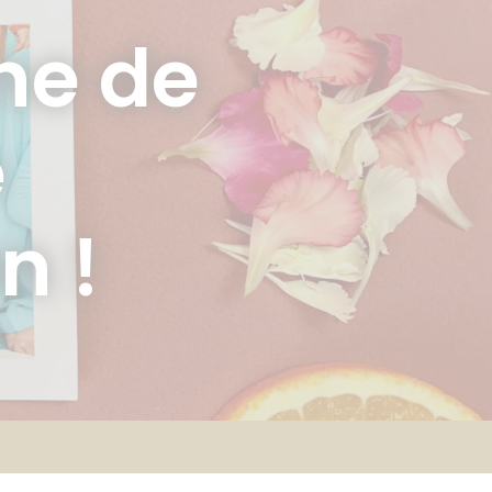
he de
e
n !