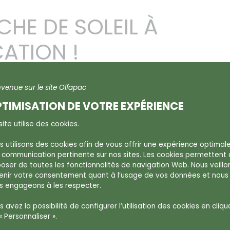
HE DE SOLEIL À
ATION !
nvenue sur le site Olfapac
TIMISATION DE VOTRE EXPÉRIENCE
ite utilise des cookies.
 rayonner vos messages bien au-delà du visuel.
s utilisons des cookies afin de vous offrir une expérience optimal
tantanée, un souvenir gravé, un lien renforcé.
 communication pertinente sur nos sites. Les cookies permettent
poser de toutes les fonctionnalités de navigation Web. Nous veillo
enir votre consentement quant à l’usage de vos données et nous
s engageons à les respecter.
 avez la possibilité de configurer l’utilisation des cookies en cliqu
« Personnaliser ».
ce sensorielle unique
. Et si votre prochain