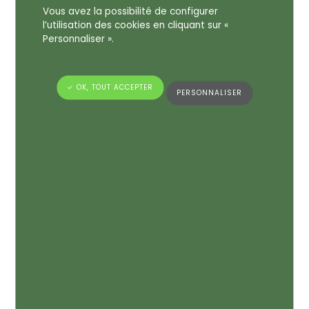
ardoise profonde
,
poire juteuse
et éclats
Vous avez la possibilité de configurer
d’
orange cannelle
, elle ne dévoile pas un
l’utilisation des cookies en cliquant sur «
message… mais une
sensation olfactive
.
Personnaliser ».
Un parfum à deviner. Une émotion à ressentir. Une
invitation à créer.
✓ OK, TOUT ACCEPTER
PERSONNALISER
Chez
OLFAPAC
, chaque support devient une
expérience sensorielle. Et si cette carte n’était
pas à lire… mais à
respirer
?
RETOUR AUX ACTUALITÉS
ARTICLE PRÉCÉDENT
ARTICLE SUIVANT