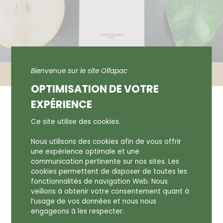
Bienvenue sur le site Olfapac
Accueil
Actualités
OPTIMISATION DE VOTRE
EXPÉRIENCE
ET SI CETTE CARTE
PRÉSENTAIT UN PARFUM ?...
Ce site utilise des cookies.
Nous utilisons des cookies afin de vous offrir
une expérience optimale et une
08 avril 2025
communication pertinente sur nos sites. Les
cookies permettent de disposer de toutes les
fonctionnalités de navigation Web. Nous
Imaginez une carte blanche, avec juste votre
veillons à obtenir votre consentement quant à
marque, mais pleine de promesses.
l’usage de vos données et nous nous
engageons à les respecter.
Plongée dans un décor minéral et feutré, entre