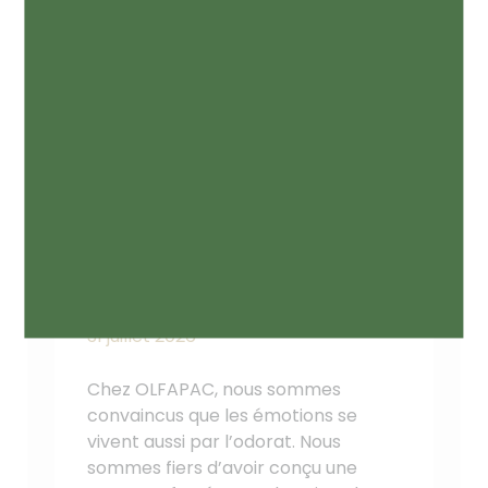
QUAND LE PARFUM
PROLONGE L’EXPÉRIENCE
DE VISITE…
31 juillet 2026
Chez OLFAPAC, nous sommes
convaincus que les émotions se
vivent aussi par l’odorat. Nous
sommes fiers d’avoir conçu une