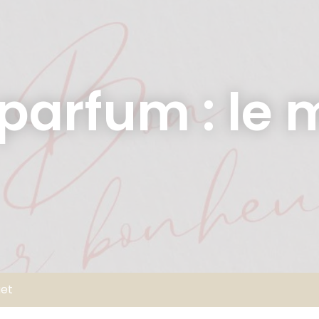
parfum : le
uet