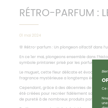
RÉTRO-PARFUM : 
01 mai 2024
🌸 Rétro-parfum : Un plongeon olfactif dans l
En ce 1er mai, plongeons ensemble dans l’histo
symbole printanier prisé par les parfumeurs.
Bie
Le muguet, cette fleur délicate et évocatrice,
fragrance mystérieuse a longtemps échappé à 
OP
Cependant, grâce à des décennies de recherch
Ce s
été créées pour recréer fidèlement son parfum
Nou
de pureté à de nombreux produits parfumés.
une
dis