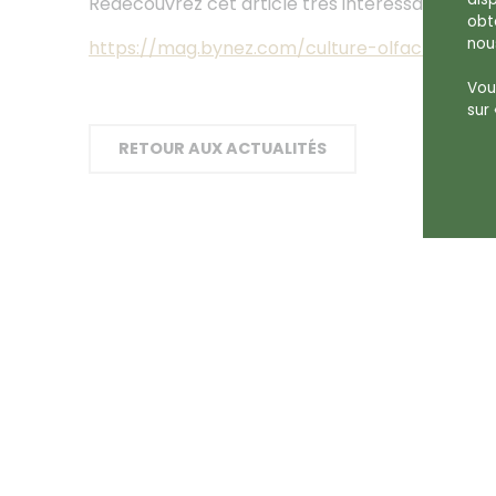
Redécouvrez cet article très intéressant sur ce
obt
nou
https://mag.bynez.com/culture-olfactive/le
Vous
sur 
RETOUR AUX ACTUALITÉS