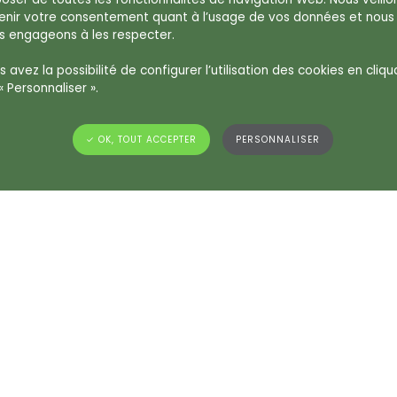
 sujet
enir votre consentement quant à l’usage de vos données et nous
s engageons à les respecter.
-muguet-des-parfumeurs/
 avez la possibilité de configurer l’utilisation des cookies en cliqu
« Personnaliser ».
ARTICLE PRÉCÉDENT
ARTICLE SUIVANT
✓ OK, TOUT ACCEPTER
PERSONNALISER