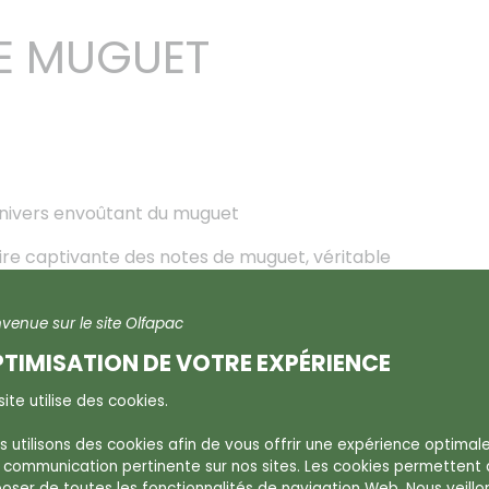
LE MUGUET
’univers envoûtant du muguet
ire captivante des notes de muguet, véritable
nvenue sur le site Olfapac
 a depuis longtemps captivé nos sens, mais sa
toute extraction directe.
TIMISATION DE VOTRE EXPÉRIENCE
e et d’innovation, des molécules synthétiques ont
ite utilise des cookies.
 distinctif, apportant une touche de fraîcheur et
s utilisons des cookies afin de vous offrir une expérience optimal
 communication pertinente sur nos sites. Les cookies permettent
poser de toutes les fonctionnalités de navigation Web. Nous veillo